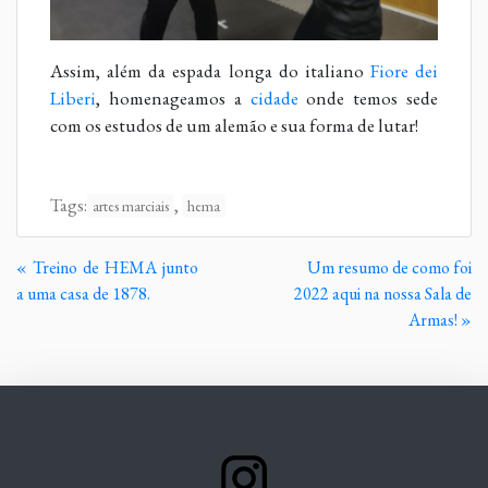
Assim, além da espada longa do italiano
Fiore dei
Liberi
, homenageamos a
cidade
onde temos sede
com os estudos de um alemão e sua forma de lutar!
Tags:
,
artes marciais
hema
Continue
« Treino de HEMA junto
Um resumo de como foi
Lendo
a uma casa de 1878.
2022 aqui na nossa Sala de
Armas! »