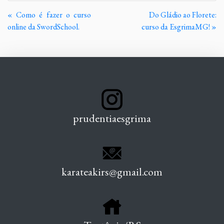
Continue
« Como é fazer o curso
Do Gládio ao Florete:
Lendo
online da SwordSchool.
curso da EsgrimaMG! »
prudentiaesgrima
karateakirs@gmail.com