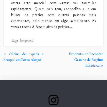
outra arte marcial com armas vai assimilar
rapidamente. Quem não tem, aconselho a ir em
busca da prática com outras pessoas mais
experientes, pelo menos em algo semelhante. As
vezes a teoria difere muito da prática…
Tags:
longsword
Continue
« Oficina de espada e
Prudentia no Encontro
Lendo
broquel em Porto Alegre!
Gaúcho de Esgrima
Histórica! »